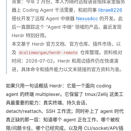
背景：今年 2 月份，本人为随时远程语音指挥家里服务
器上 Coding Agent 干活需要，和前同事
librae8226
搭伙开发了远程 Agent 中继器
Nexus4cc
的开发。此
后一直跟踪这个 "Agent 中继" 领域的产品，最近发现
Herdr 特别好用。
本文基于 Herdr 官方文档、官方仓库、插件市场，以
及
仓库整理。资料核对
dcolinmorgan/herdr-remote
时间：2026-07-02。Herdr 和周边插件仍在快速演
进，具体命令和插件能力以文末链接的官方资料为准。
如果只用一句话概括 Herdr：它是一个面向 coding
agent 的终端 multiplexer。它保留了 tmux/Zellij 这类工
具最重要的能力：真实终端、持久会话、
detach/reattach、SSH 工作流；同时补上了 agent 时代
真正缺的那一层：知道哪个 agent 正在工作、哪个被权
限/问题卡住、哪个已经完成，以及用 CLI/socket/API/插