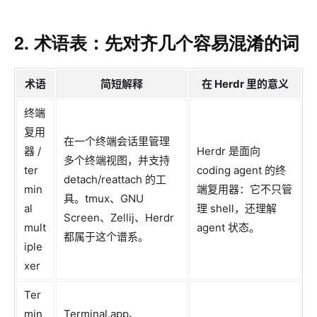
2. 术语表：先对齐几个容易混淆的词
术语
简短解释
在 Herdr 里的意义
终端
复用
在一个终端会话里管理
器 /
Herdr 是面向
多个终端视图，并支持
ter
coding agent 的终
detach/reattach 的工
min
端复用器：它不只管
具。tmux、GNU
al
理 shell，还理解
Screen、Zellij、Herdr
mult
agent 状态。
都属于这个谱系。
iple
xer
Ter
min
Terminal.app、