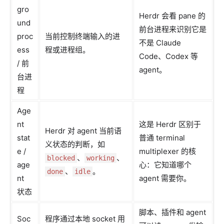
gro
Herdr 会看 pane 的
und
前台进程来识别它是
proc
当前控制终端输入的进
不是 Claude
ess
程或进程组。
Code、Codex 等
/ 前
agent。
台进
程
Age
nt
这是 Herdr 区别于
Herdr 对 agent 当前语
stat
普通 terminal
义状态的判断，如
e /
multiplexer 的核
、
、
blocked
working
age
心：它知道哪个
、
。
done
idle
nt
agent 需要你。
状态
脚本、插件和 agent
Soc
程序通过本地 socket 用