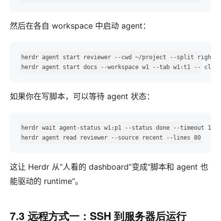
然后在各自 workspace 中启动 agent：
herdr agent start reviewer --cwd ~/project --split right -
herdr agent start docs --workspace w1 --tab w1:t1 -- clau
如果你在写脚本，可以等待 agent 状态：
herdr wait agent-status w1:p1 --status done --timeout 1800
herdr agent read reviewer --source recent --lines 80
这让 Herdr 从“人看的 dashboard”变成“脚本和 agent 也
能驱动的 runtime”。
7.3 远程方式一：SSH 到服务器后运行