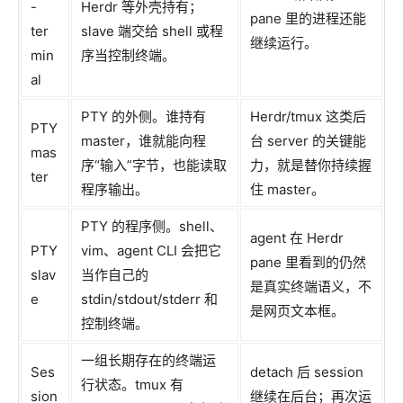
-
Herdr 等外壳持有；
pane 里的进程还能
ter
slave 端交给 shell 或程
继续运行。
min
序当控制终端。
al
PTY 的外侧。谁持有
Herdr/tmux 这类后
PTY
master，谁就能向程
台 server 的关键能
mas
序“输入”字节，也能读取
力，就是替你持续握
ter
程序输出。
住 master。
PTY 的程序侧。shell、
agent 在 Herdr
PTY
vim、agent CLI 会把它
pane 里看到的仍然
slav
当作自己的
是真实终端语义，不
e
stdin/stdout/stderr 和
是网页文本框。
控制终端。
一组长期存在的终端运
Ses
detach 后 session
行状态。tmux 有
sion
继续在后台；再次运