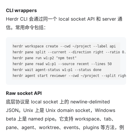
CLI wrappers
Herdr CLI 会通过同一个 local socket API 和 server 通
信。常用命令包括：
herdr workspace create --cwd ~/project --label api

herdr pane split --current --direction right --ratio 0.5

herdr pane run w1:p2 "npm test"

herdr pane read w1:p1 --source recent --lines 50

herdr wait agent-status w1:p1 --status done

herdr agent start reviewer --cwd ~/project --split right 
Raw socket API
底层协议是 local socket 上的 newline-delimited
JSON。Unix 上是 Unix domain socket，Windows
beta 上是 named pipe。它支持 workspace、tab、
pane、agent、worktree、events、plugins 等方法，例