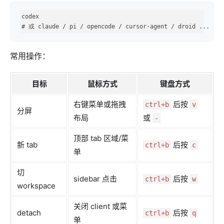
codex

# 或 claude / pi / opencode / cursor-agent / droid ...
常用操作：
目标
鼠标方式
键盘方式
右键菜单或拖拽
后按
ctrl+b
v
分屏
布局
或
-
顶部 tab 区域/菜
新 tab
后按
ctrl+b
c
单
切
sidebar 点击
后按
ctrl+b
w
workspace
关闭 client 或菜
detach
后按
ctrl+b
q
单