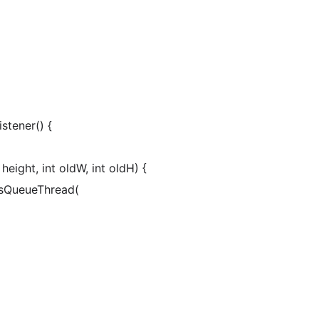
tener() {
height, int oldW, int oldH) {
esQueueThread(