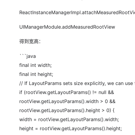
ReactInstanceManagerImpl.attachMeasuredRootVi
UIManagerModule.addMeasuredRootView
得到宽高：
```java
final int width;
final int height;
// If LayoutParams sets size explicitly, we can use
if (rootView.getLayoutParams() != null &&
rootView.getLayoutParams().width > 0 &&
rootView.getLayoutParams().height > 0) {
width = rootView.getLayoutParams().width;
height = rootView.getLayoutParams().height;