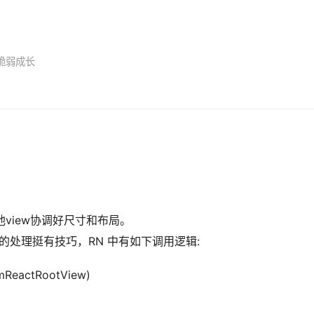
脆弱成长
他view协调好尺寸和布局。
局）的处理挺有技巧，RN 中有如下调用逻辑:
(mReactRootView)