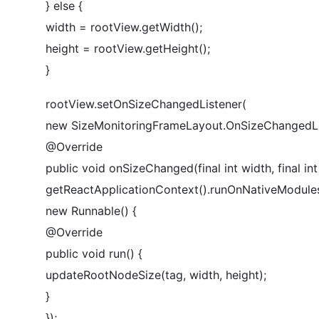
} else {
width = rootView.getWidth();
height = rootView.getHeight();
}
rootView.setOnSizeChangedListener(
new SizeMonitoringFrameLayout.OnSizeChangedLis
@Override
public void onSizeChanged(final int width, final int 
getReactApplicationContext().runOnNativeModul
new Runnable() {
@Override
public void run() {
updateRootNodeSize(tag, width, height);
}
});